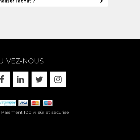
aliser l’achat ?
UIVEZ-NOUS
FACEBOOK
LINKEDIN
X
INSTAGRAM
aiement 100 % sûr et sécurisé