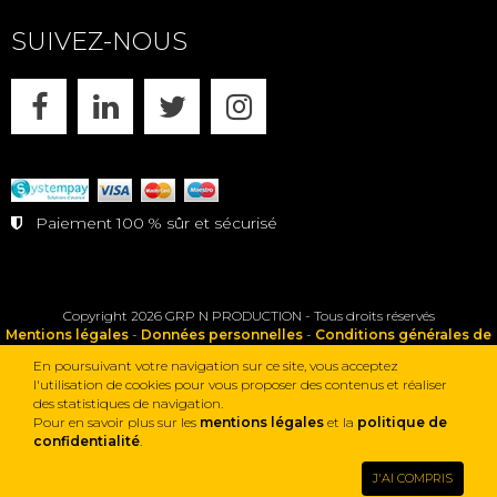
SUIVEZ-NOUS
FACEBOOK
LINKEDIN
X
INSTAGRAM
Paiement 100 % sûr et sécurisé
Copyright 2026 GRP N PRODUCTION - Tous droits réservés
Mentions légales
-
Données personnelles
-
Conditions générales de
vente
En poursuivant votre navigation sur ce site, vous acceptez
l'utilisation de cookies pour vous proposer des contenus et réaliser
des statistiques de navigation.
Pour en savoir plus sur les
mentions légales
et la
politique de
confidentialité
.
J'AI COMPRIS