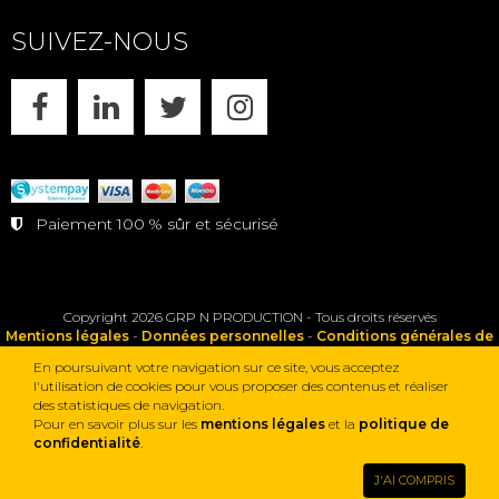
SUIVEZ-NOUS
FACEBOOK
LINKEDIN
X
INSTAGRAM
Paiement 100 % sûr et sécurisé
Copyright 2026 GRP N PRODUCTION - Tous droits réservés
Mentions légales
-
Données personnelles
-
Conditions générales de
vente
En poursuivant votre navigation sur ce site, vous acceptez
l'utilisation de cookies pour vous proposer des contenus et réaliser
des statistiques de navigation.
Pour en savoir plus sur les
mentions légales
et la
politique de
confidentialité
.
J'AI COMPRIS