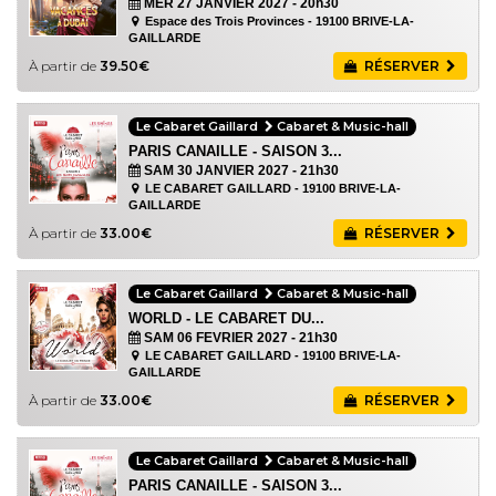
MER 27 JANVIER 2027
- 20h30
Espace des Trois Provinces - 19100 BRIVE-LA-
GAILLARDE
À partir de
39.50€
RÉSERVER
Le Cabaret Gaillard
Cabaret & Music-hall
PARIS CANAILLE - SAISON 3...
SAM 30 JANVIER 2027
- 21h30
LE CABARET GAILLARD - 19100 BRIVE-LA-
GAILLARDE
À partir de
33.00€
RÉSERVER
Le Cabaret Gaillard
Cabaret & Music-hall
WORLD - LE CABARET DU...
SAM 06 FEVRIER 2027
- 21h30
LE CABARET GAILLARD - 19100 BRIVE-LA-
GAILLARDE
À partir de
33.00€
RÉSERVER
Le Cabaret Gaillard
Cabaret & Music-hall
PARIS CANAILLE - SAISON 3...