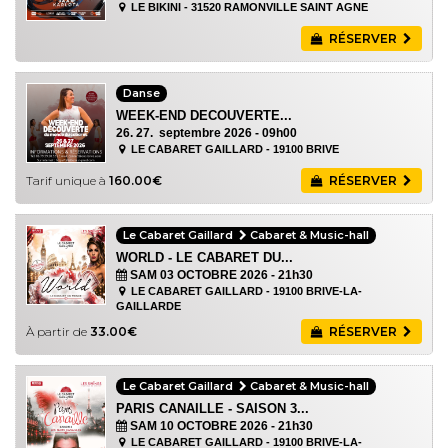
LE BIKINI - 31520 RAMONVILLE SAINT AGNE
RÉSERVER
Danse
WEEK-END DECOUVERTE...
26. 27. septembre 2026
- 09h00
LE CABARET GAILLARD - 19100 BRIVE
Tarif unique à
160.00€
RÉSERVER
Le Cabaret Gaillard
Cabaret & Music-hall
WORLD - LE CABARET DU...
SAM 03 OCTOBRE 2026
- 21h30
LE CABARET GAILLARD - 19100 BRIVE-LA-
GAILLARDE
À partir de
33.00€
RÉSERVER
Le Cabaret Gaillard
Cabaret & Music-hall
PARIS CANAILLE - SAISON 3...
SAM 10 OCTOBRE 2026
- 21h30
LE CABARET GAILLARD - 19100 BRIVE-LA-