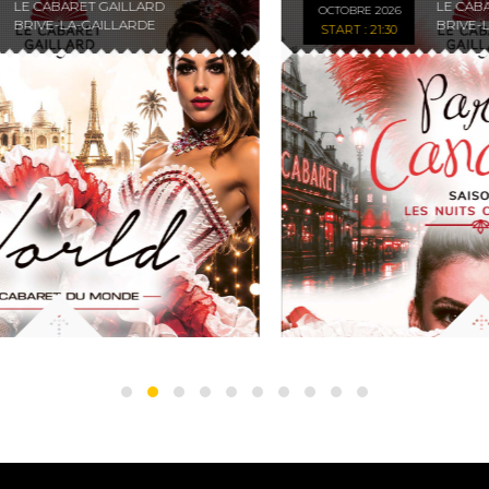
LE CABARET GAILLARD
OCTOBRE 2026
SAISON
CA
BRIVE-LA-GAILLARDE
START : 21:30
3
D
-
M
DÎNER
-
SPECTACLE
DÎ
-
SP
10/10/26
-
16
start
21:30
Infos
PARIS CANAILLE - SAISON 3 Une
création de la compagnie Les SwingsIl
pensait passer une soirée...