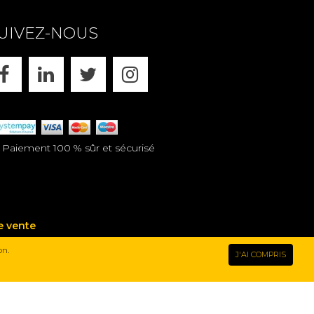
prix
33.00€
prix
à partir de
UIVEZ-NOUS
FACEBOOK
LINKEDIN
X
INSTAGRAM
aiement 100 % sûr et sécurisé
e vente
on.
J'AI COMPRIS