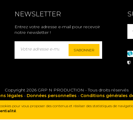
prix
33.00€
à partir de
NEWSLETTER
S
Entrez votre adresse e-mail pour recevoir
notre newsletter !
S'ABONNER
P
Copyright 2026 GRP N PRODUCTION - Tous droits réservés
ns légales
-
Données personnelles
-
Conditions générales d
 cookies pour vous proposer des contenus et réaliser des statistiques de navigati
entialité
.