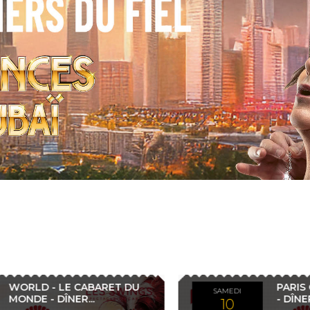
PARIS
W
PARIS CANAILLE - SAISON 3
SAMEDI
CANAILLE
-
- DÎNER...
10
-
LE