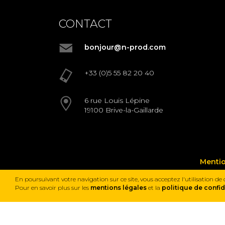
prix
33.00€
à partir de
CONTACT
bonjour@n-prod.com
+33 (0)5 55 82 20 40
6 rue Louis Lépine
19100 Brive-la-Gaillarde
Mentio
En poursuivant votre navigation sur ce site, vous acceptez l'utilisation de
Pour en savoir plus sur les
mentions légales
et la
politique de confid